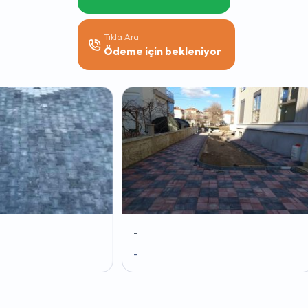
Tıkla Ara
Ödeme için bekleniyor
-
-
-
-