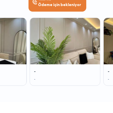
Ödeme için bekleniyor
-
-
-
-