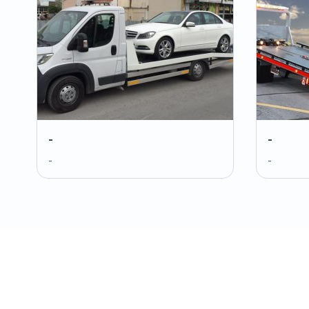
-
-
-
-