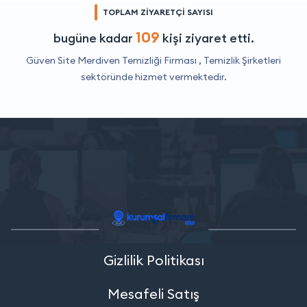
TOPLAM ZİYARETÇİ SAYISI
109
bugüne kadar
kişi ziyaret etti.
Güven Site Merdiven Temizliği Firması ,
Temizlik Şirketleri
sektöründe hizmet vermektedir.
Gizlilik Politikası
Mesafeli Satış