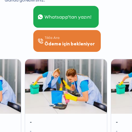
alanda görebilirsiniz.
Whatsapp'tan yazın!
Tıkla Ara
Ödeme için bekleniyor
-
-
-
-