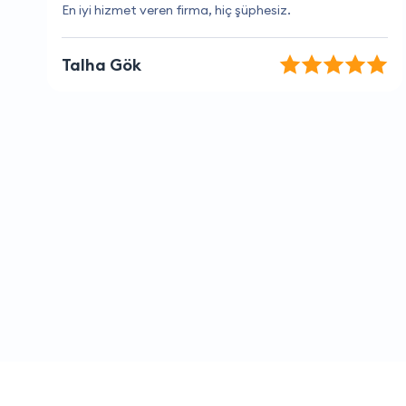
Müşteri hizmetlerinden çok memnun kaldım,
teşekkürler.
Gözde Dursun