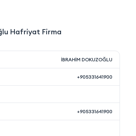
lu Hafriyat Firma
İBRAHİM DOKUZOĞLU
+905331641900
+905331641900