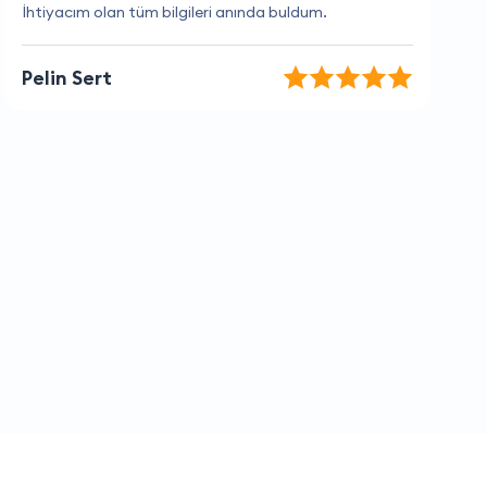
En iyi hizmet veren firma, hiç şüphesiz.
Talha Gök