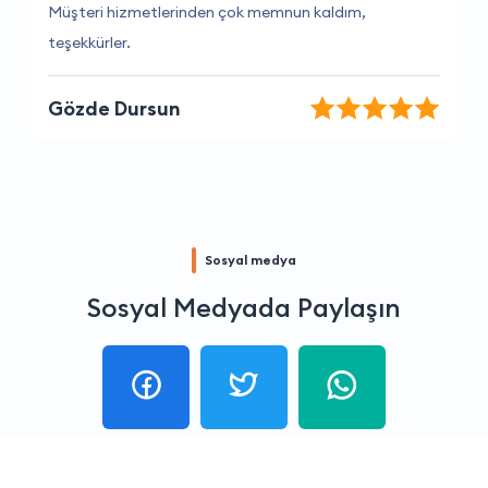
İhtiyacım olan tüm bilgileri anında buldum.
Pelin Sert
Sosyal medya
Sosyal Medyada Paylaşın