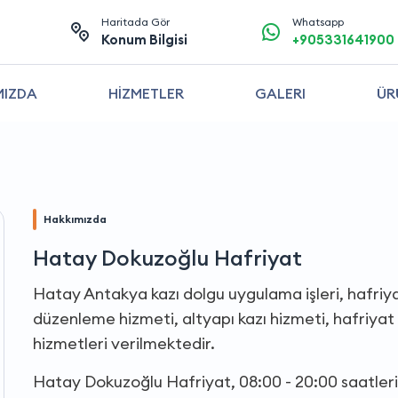
Haritada Gör
Whatsapp
Konum Bilgisi
+905331641900
MIZDA
HİZMETLER
GALERI
ÜR
Hakkımızda
Hatay Dokuzoğlu Hafriyat
Hatay Antakya kazı dolgu uygulama işleri, hafriya
düzenleme hizmeti, altyapı kazı hizmeti, hafriyat 
hizmetleri verilmektedir.
Hatay Dokuzoğlu Hafriyat, 08:00 - 20:00 saatler