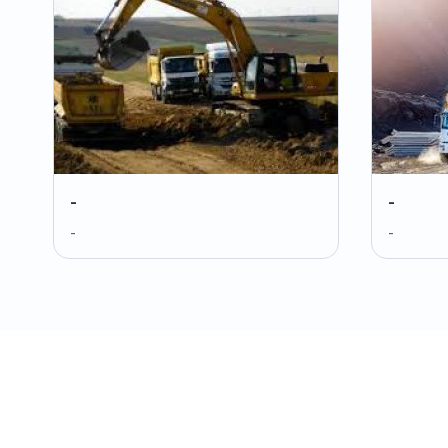
-
-
-
-