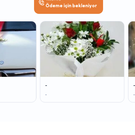
Ödeme için bekleniyor
-
-
-
-