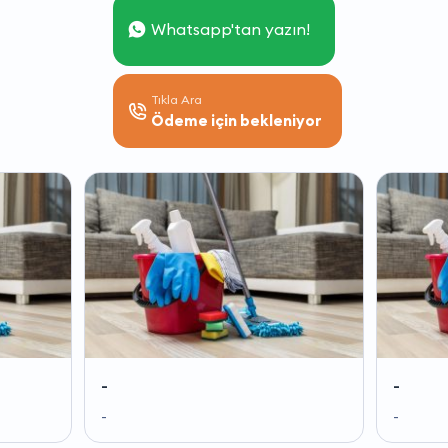
Whatsapp'tan yazın!
Tıkla Ara
Ödeme için bekleniyor
-
-
-
-