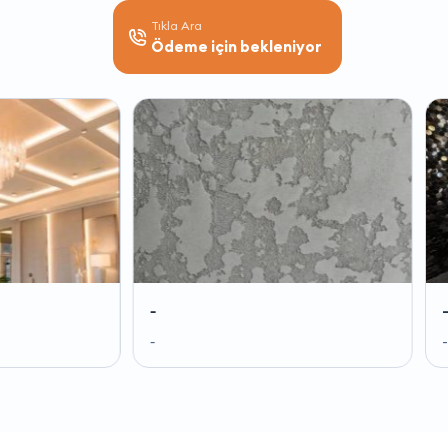
Tıkla Ara
Ödeme için bekleniyor
-
-
-
-