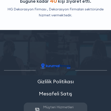
40
bugüne kadar
kişi ziyaret etti.
HG Dekorasyon Firması ,
Dekorasyon Firmaları
sektöründe
hizmet vermektedir.
Gizlilik Politikası
Mesafeli Satış
Müşteri Hizmetleri