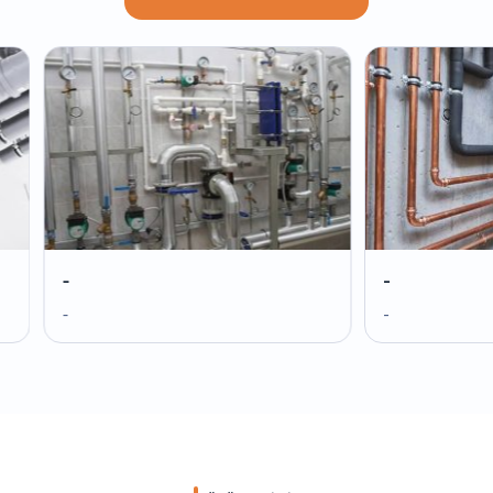
-
-
-
-