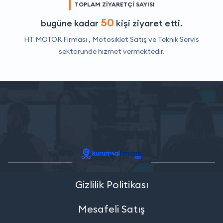
TOPLAM ZİYARETÇİ SAYISI
50
bugüne kadar
kişi ziyaret etti.
HT MOTOR Firması ,
Motosiklet Satış ve Teknik Servis
sektöründe hizmet vermektedir.
Gizlilik Politikası
Mesafeli Satış