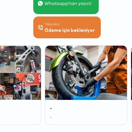
Whatsapp'tan yazın!
Tıkla Ara
Ödeme için bekleniyor
-
-
-
-