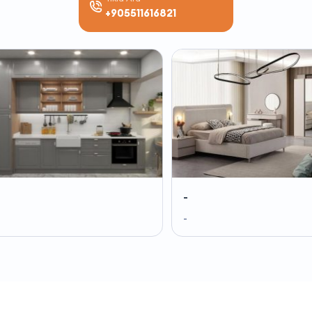
+905511616821
-
-
-
-