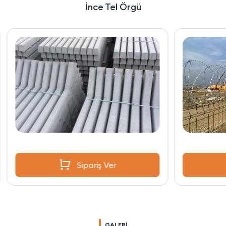
İnce Tel Örgü
Sipariş Ver
GALERİ