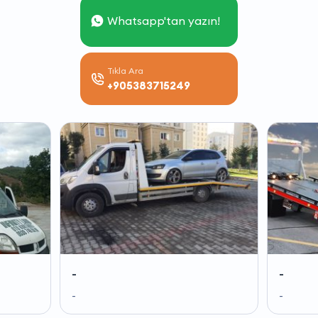
Whatsapp'tan yazın!
Tıkla Ara
+905383715249
-
-
-
-