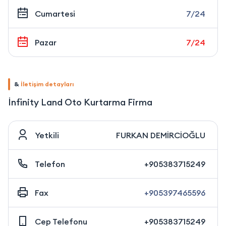
Cumartesi
7/24
Pazar
7/24
&
İletişim detayları
İnfinity Land Oto Kurtarma Firma
Yetkili
FURKAN DEMİRCİOĞLU
Telefon
+905383715249
Fax
+905397465596
Cep Telefonu
+905383715249