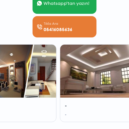
Whatsapp'tan yazın!
Tıkla Ara
05416085636
-
-
-
-