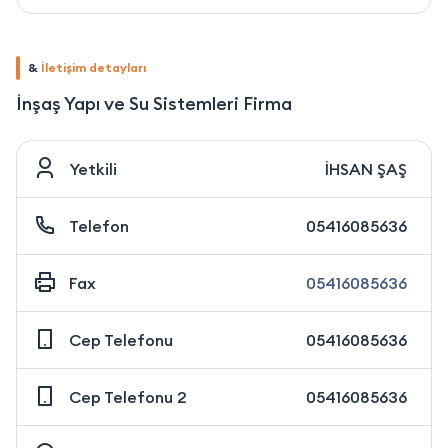
&
İletişim detayları
İnşaş Yapı ve Su Sistemleri Firma
Yetkili
İHSAN ŞAŞ
Telefon
05416085636
Fax
05416085636
Cep Telefonu
05416085636
Cep Telefonu 2
05416085636