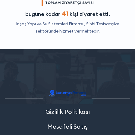
TOPLAM ZİYARETÇİ SAYISI
41
bugüne kadar
kişi ziyaret etti.
İnşaş Yapı ve Su Sistemleri Firması ,
Sıhhi Tesisatçılar
sektöründe hizmet vermektedir.
Gizlilik Politikası
Mesafeli Satış