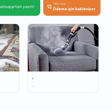
Tıkla Ara
atsapp'tan yazın!
Ödeme için bekleniyor
-
-