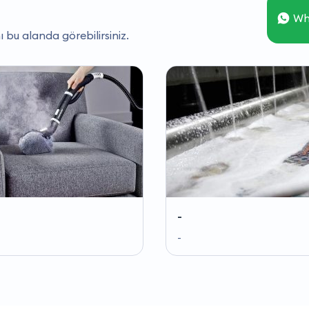
Wh
ı bu alanda görebilirsiniz.
-
-