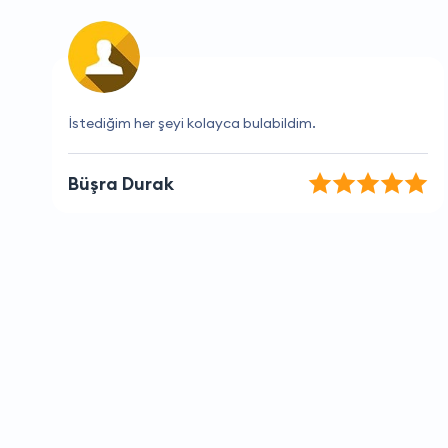
Çalışanları çok yardımsever
İrem Kaplan