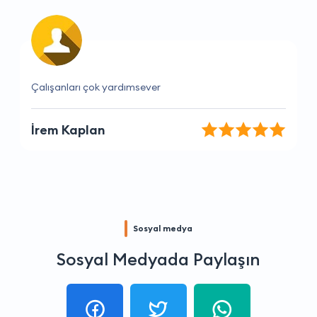
Siparişim beklediğimden daha hızlı geldi
Alihan Demir
Sosyal medya
Sosyal Medyada Paylaşın