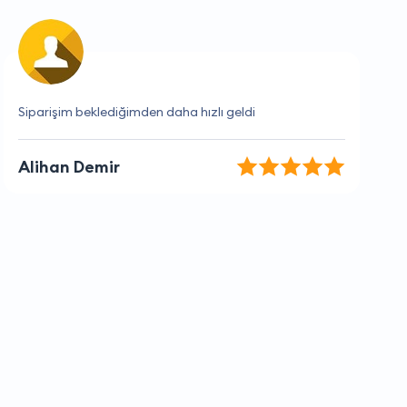
İstediğim her şeyi kolayca bulabildim.
Büşra Durak