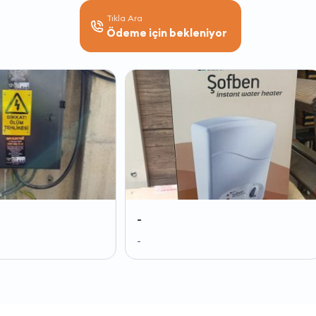
Tıkla Ara
Ödeme için bekleniyor
-
-
-
-