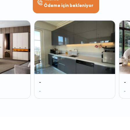
Ödeme için bekleniyor
-
-
-
-