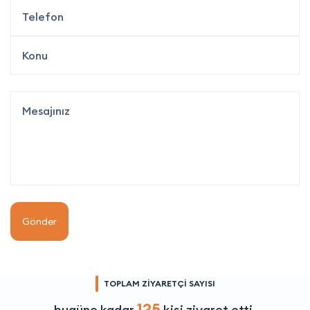
Gönder
TOPLAM ZİYARETÇİ SAYISI
125
bugüne kadar
kişi ziyaret etti.