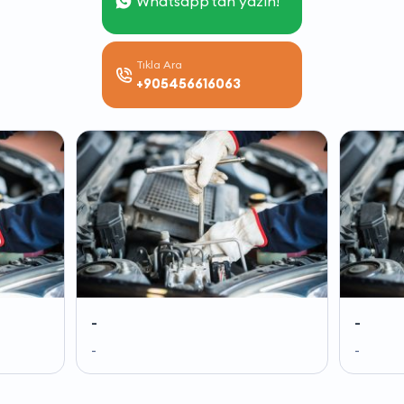
Whatsapp'tan yazın!
Tıkla Ara
+905456616063
-
-
-
-