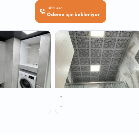
Tıkla Ara
Ödeme için bekleniyor
-
-
-
-