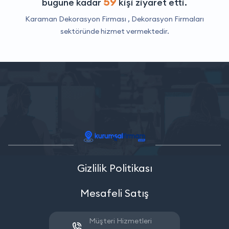
59
bugüne kadar
kişi ziyaret etti.
Karaman Dekorasyon Firması ,
Dekorasyon Firmaları
sektöründe hizmet vermektedir.
Gizlilik Politikası
Mesafeli Satış
Müşteri Hizmetleri