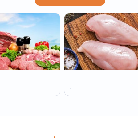
-
-
-
-