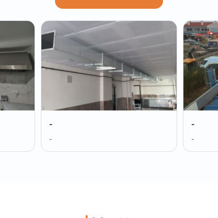
-
-
-
-