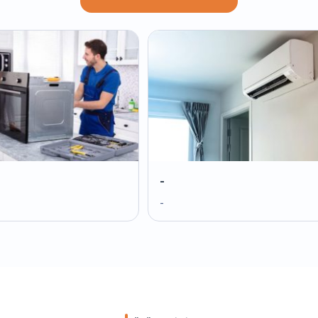
-
-
-
-