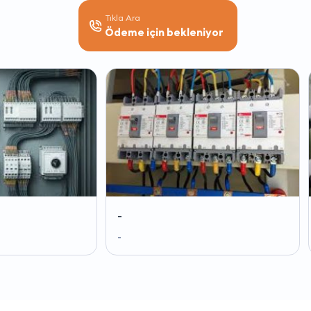
Tıkla Ara
Ödeme için bekleniyor
-
-
-
-