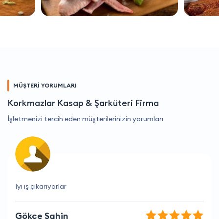
MÜŞTERİ YORUMLARI
Korkmazlar Kasap & Şarküteri Firma
İşletmenizi tercih eden müşterilerinizin yorumları
İhtiyaçlarımı tam olarak karşılayan bir firma.
Seda Kılıç