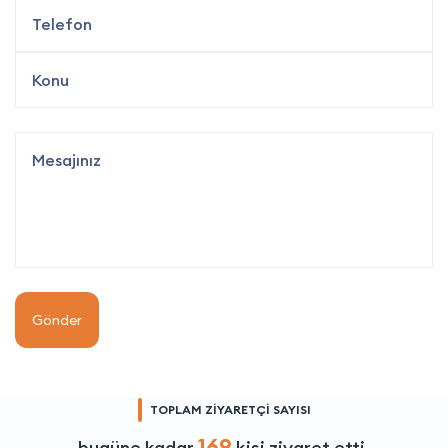
Gönder
TOPLAM ZİYARETÇİ SAYISI
169
bugüne kadar
kişi ziyaret etti.