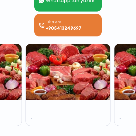
Whatsapp'tan yazın!
Tıkla Ara
+905413249697
-
-
-
-