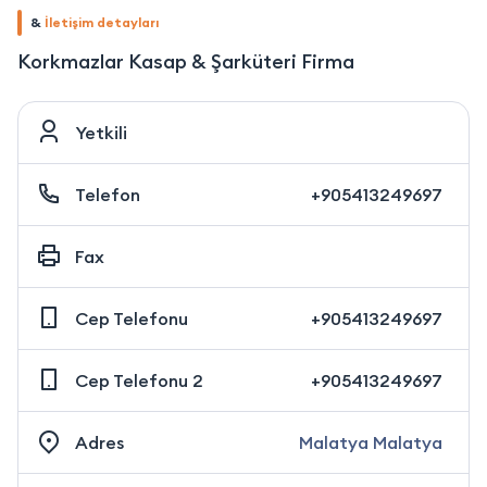
&
İletişim detayları
Korkmazlar Kasap & Şarküteri Firma
Yetkili
Telefon
+905413249697
Fax
Cep Telefonu
+905413249697
Cep Telefonu 2
+905413249697
Adres
Malatya Malatya