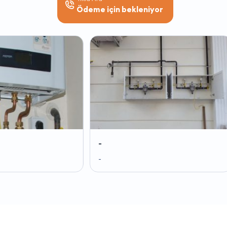
Ödeme için bekleniyor
-
-
-
-