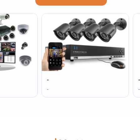
-
-
-
-