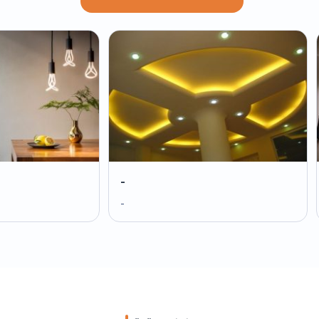
-
-
-
-