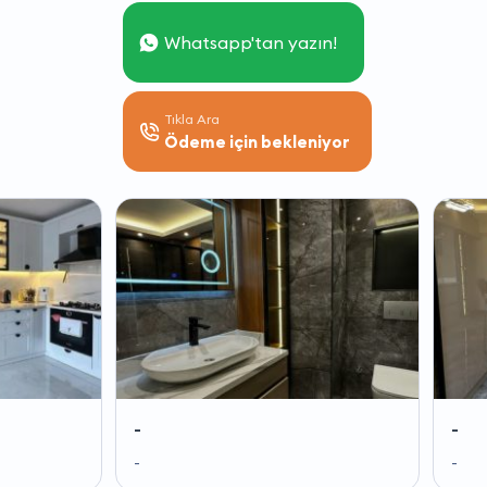
Whatsapp'tan yazın!
Tıkla Ara
Ödeme için bekleniyor
-
-
-
-