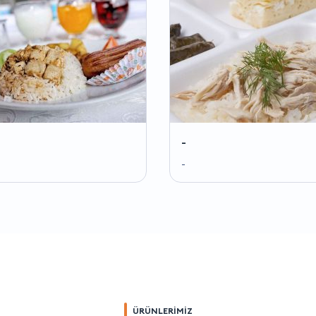
-
-
ÜRÜNLERİMİZ