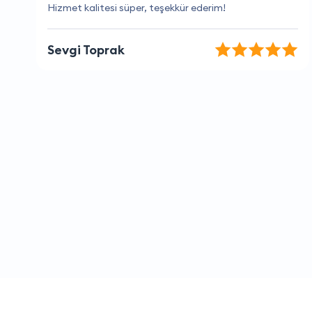
Her zaman memnun ayrılıyorum
Ayten Arslan