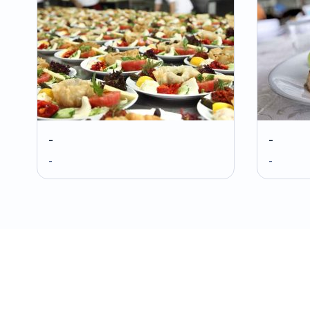
-
-
-
-