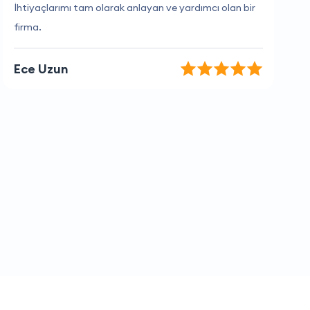
Hizmet kalitesi süper, teşekkür ederim!
Sevgi Toprak