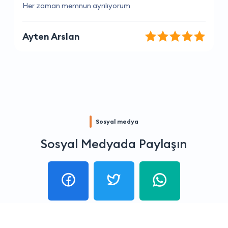
İhtiyaçlarımı tam olarak anlayan ve yardımcı olan bir
firma.
Ece Uzun
Sosyal medya
Sosyal Medyada Paylaşın