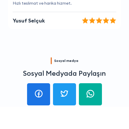
Hizmetlerinden her zaman memnun kalıyorum.
Melis Rodop
Sosyal medya
Sosyal Medyada Paylaşın