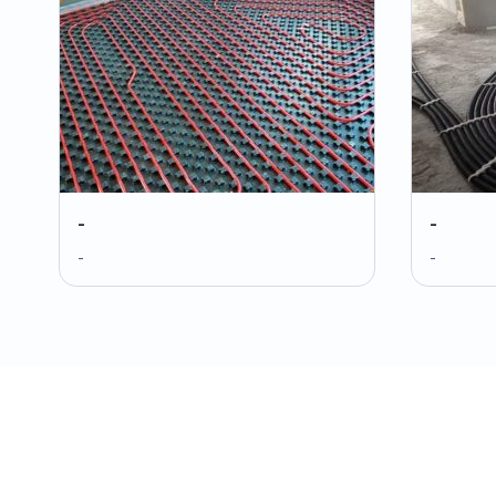
-
-
-
-