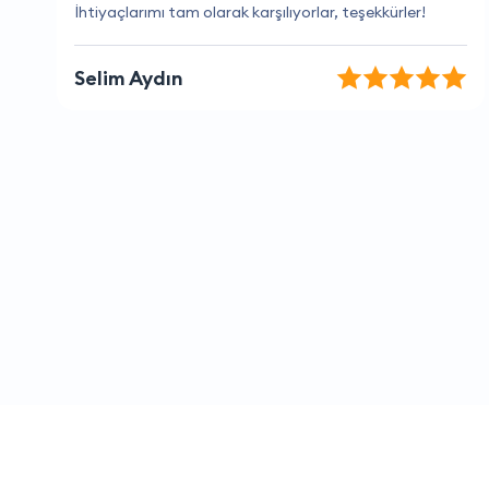
Hızlı teslimat ve harika hizmet.
Yusuf Selçuk