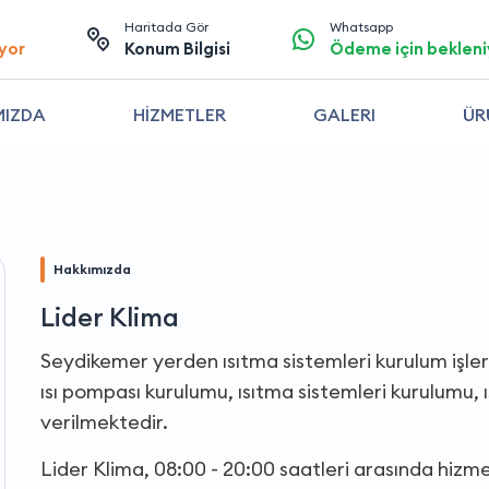
Haritada Gör
Whatsapp
yor
Konum Bilgisi
Ödeme için bekleni
MIZDA
HİZMETLER
GALERI
ÜR
Hakkımızda
Lider Klima
Seydikemer yerden ısıtma sistemleri kurulum işleri,
ısı pompası kurulumu, ısıtma sistemleri kurulumu, ı
verilmektedir.
Lider Klima, 08:00 - 20:00 saatleri arasında hizm