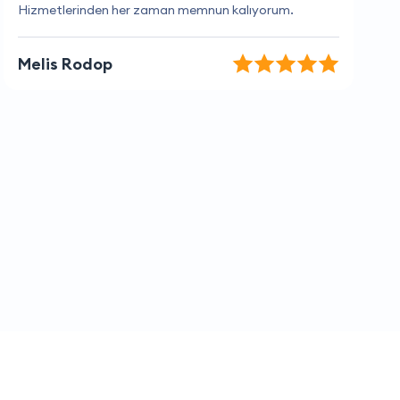
İhtiyaçlarımı tam olarak karşılıyorlar, teşekkürler!
Selim Aydın