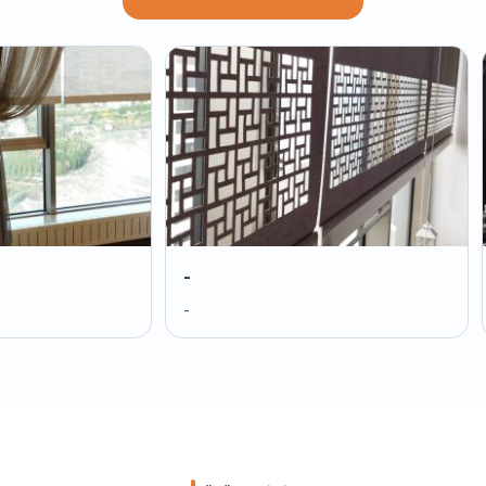
-
-
-
-