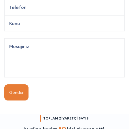
Gönder
TOPLAM ZİYARETÇİ SAYISI
80