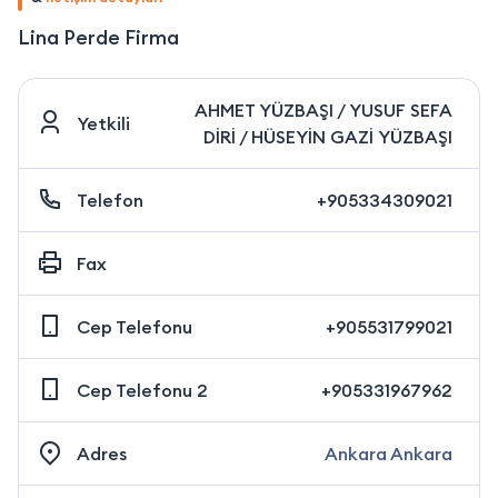
Lina Perde Firma
AHMET YÜZBAŞI / YUSUF SEFA
Yetkili
DİRİ / HÜSEYİN GAZİ YÜZBAŞI
Telefon
+905334309021
Fax
Cep Telefonu
+905531799021
Cep Telefonu 2
+905331967962
Adres
Ankara Ankara