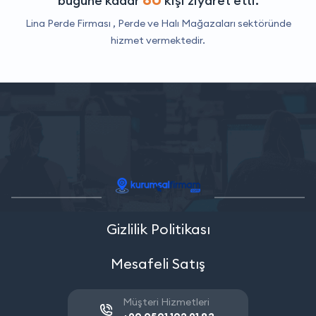
bugüne kadar
kişi ziyaret etti.
Lina Perde Firması ,
Perde ve Halı Mağazaları
sektöründe
hizmet vermektedir.
Gizlilik Politikası
Mesafeli Satış
Müşteri Hizmetleri