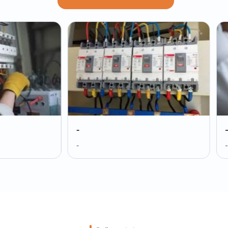
-
-
-
-