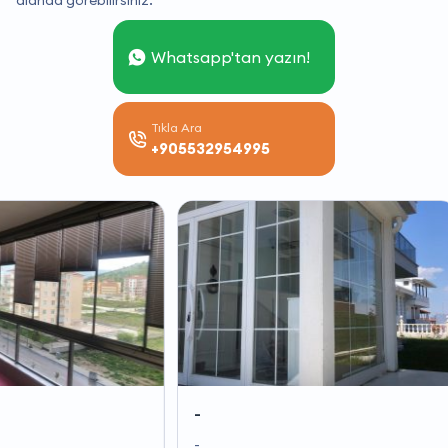
alanda görebilirsiniz.
Whatsapp'tan yazın!
Tıkla Ara
+905532954995
-
-
-
-