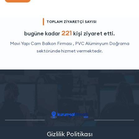
TOPLAM ZİYARETÇİ SAYISI
221
bugüne kadar
kişi ziyaret etti.
Mavi Yapı Cam Balkon Firması ,
PVC Alüminyum Doğrama
sektöründe hizmet vermektedir.
Gizlilik Politikası