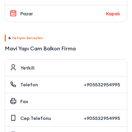
Pazar
Kapalı
&
İletişim detayları
Mavi Yapı Cam Balkon Firma
Yetkili
Telefon
+905532954995
Fax
Cep Telefonu
+905532954995