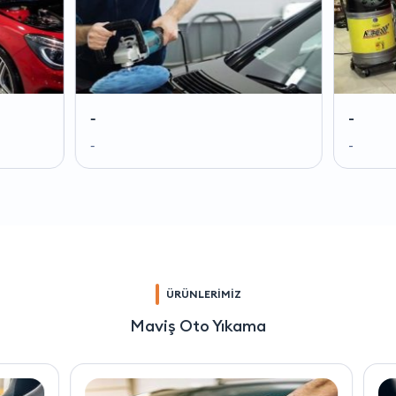
-
-
-
-
ÜRÜNLERİMİZ
Maviş Oto Yıkama