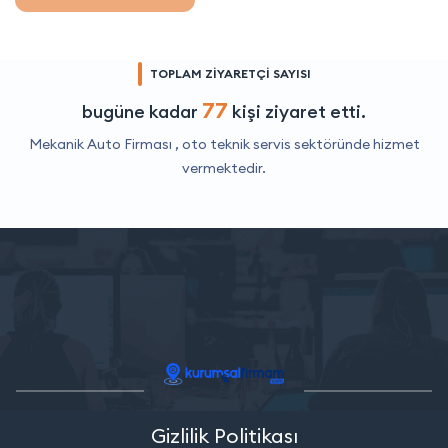
TOPLAM ZİYARETÇİ SAYISI
77
bugüne kadar
kişi ziyaret etti.
Mekanik Auto Firması ,
oto teknik servis
sektöründe hizmet
vermektedir.
Gizlilik Politikası