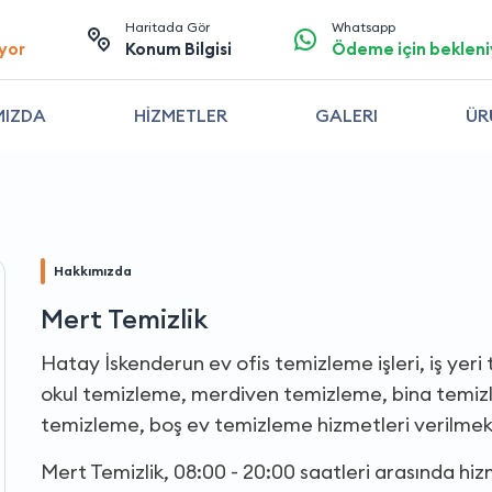
Haritada Gör
Whatsapp
yor
Konum Bilgisi
Ödeme için bekleni
MIZDA
HİZMETLER
GALERI
ÜR
Hakkımızda
Mert Temizlik
Hatay İskenderun ev ofis temizleme işleri, iş yeri
okul temizleme, merdiven temizleme, bina temizle
temizleme, boş ev temizleme hizmetleri verilmek
Mert Temizlik, 08:00 - 20:00 saatleri arasında hi