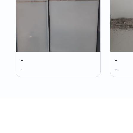
-
-
-
-