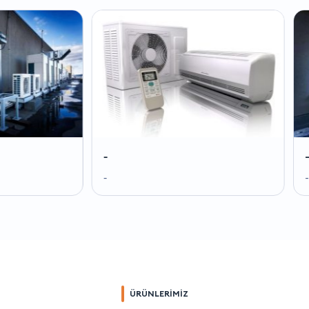
-
-
-
-
ÜRÜNLERİMİZ