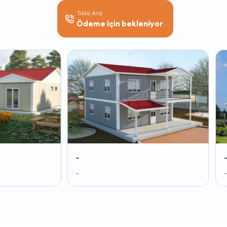
Tıkla Ara
Ödeme için bekleniyor
-
-
-
-