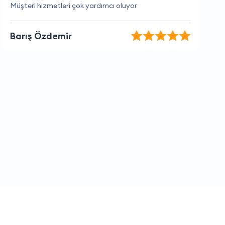
Kesinlikle tavsiye ediyorum, hizmetleri mükemmel.
Ferit Akgül