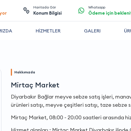
Haritada Gör
Whatsapp
yor
Konum Bilgisi
Ödeme için bekleni
MIZDA
HİZMETLER
GALERI
ÜR
Hakkımızda
Mirtaç Market
Diyarbakır Bağlar meyve sebze satış işleri, manav
ürünleri satışı, meyve çeşitleri satışı, taze sebze 
Mirtaç Market, 08:00 - 20:00 saatleri arasında h
Hizmet alanları : Mirtaç Market Diyarbakır ilinde,G