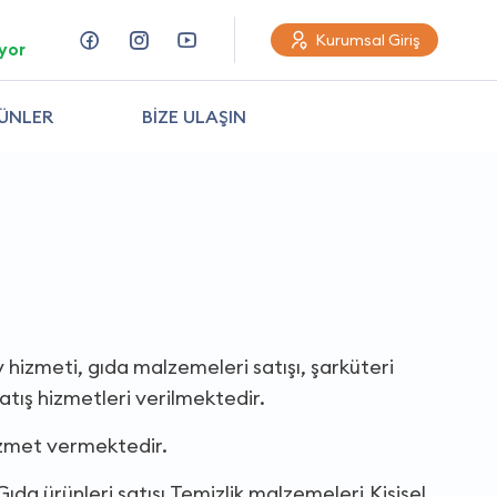
Kurumsal Giriş
yor
ÜNLER
BİZE ULAŞIN
 hizmeti, gıda malzemeleri satışı, şarküteri
satış hizmetleri verilmektedir.
izmet vermektedir.
ıda ürünleri satışı,Temizlik malzemeleri,Kişisel