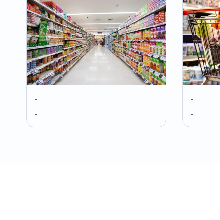
-
-
-
-