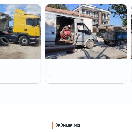
-
-
-
-
ÜRÜNLERİMİZ