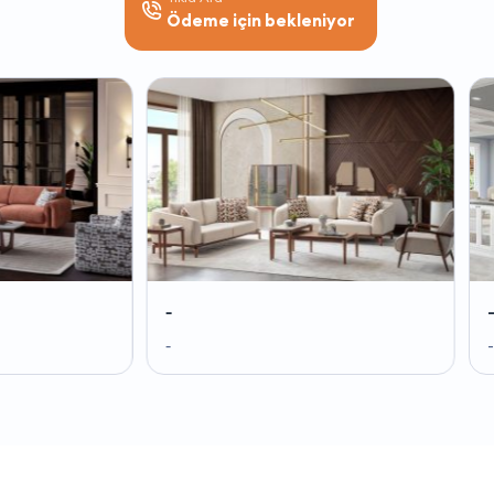
Ödeme için bekleniyor
-
-
-
-