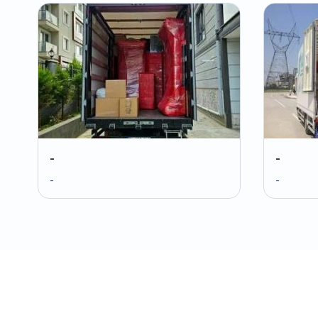
-
-
-
-