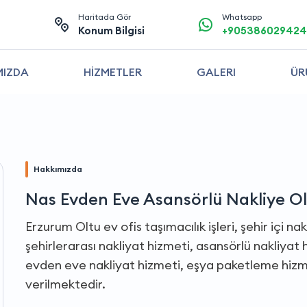
Haritada Gör
Whatsapp
Konum Bilgisi
+905386029424
MIZDA
HİZMETLER
GALERI
ÜR
Hakkımızda
Nas Evden Eve Asansörlü Nakliye O
Erzurum Oltu ev ofis taşımacılık işleri, şehir içi na
şehirlerarası nakliyat hizmeti, asansörlü nakliya
evden eve nakliyat hizmeti, eşya paketleme hizme
verilmektedir.