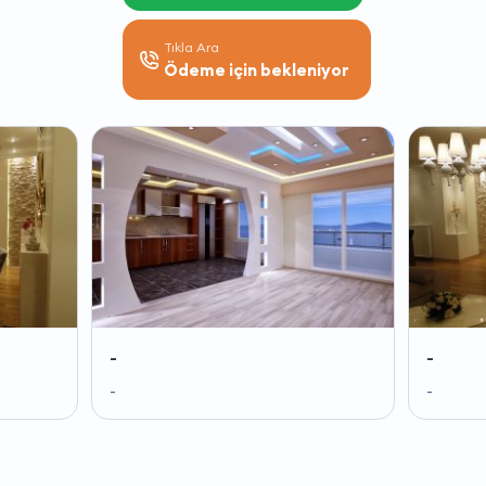
Tıkla Ara
Ödeme için bekleniyor
-
-
-
-