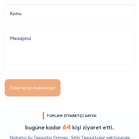
Ödeme için bekleniyor
TOPLAM ZİYARETÇİ SAYISI
64
bugüne kadar
kişi ziyaret etti.
Nöbetçi Su Tesisatçı Firması ,
Sıhhi Tesisatçılar
sektöründe