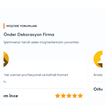
MÜŞTERİ YORUMLARI
Önder Dekorasyon Firma
İşletmenizi tercih eden müşterilerinizin yorumları
Aradığım hizmeti hemen buldum, teşekkürler
Orhan Uysal