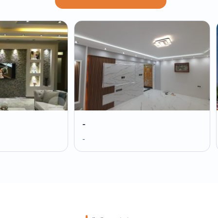
-
-
-
-