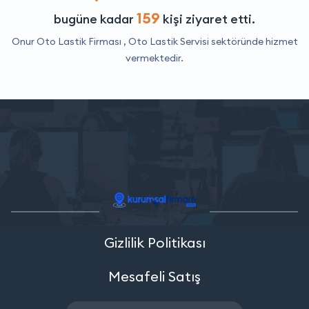
159
bugüne kadar
kişi ziyaret etti.
Onur Oto Lastik Firması ,
Oto Lastik Servisi
sektöründe hizmet
vermektedir.
Gizlilik Politikası
Mesafeli Satış