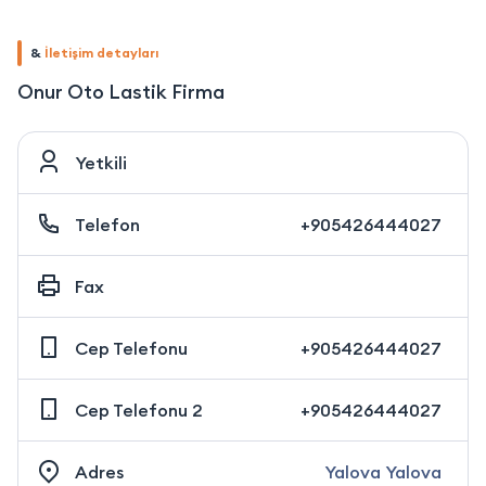
&
İletişim detayları
Onur Oto Lastik Firma
Yetkili
Telefon
+905426444027
Fax
Cep Telefonu
+905426444027
Cep Telefonu 2
+905426444027
Adres
Yalova Yalova