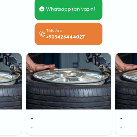
Whatsapp'tan yazın!
Tıkla Ara
+905426444027
-
-
-
-