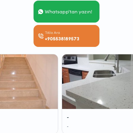
Whatsapp'tan yazın!
Tıkla Ara
+905538189573
-
-
-
-