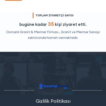
TOPLAM ZİYARETÇİ SAYISI
35
bugüne kadar
kişi ziyaret etti.
Osmanlı Granit & Mermer Firması ,
Granit ve Mermer Sanayi
sektöründe hizmet vermektedir.
Gizlilik Politikası