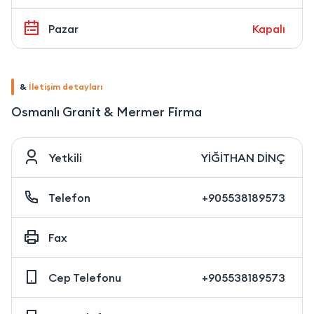
Pazar
Kapalı
&
İletişim detayları
Osmanlı Granit & Mermer Firma
Yetkili
YİĞİTHAN DİNÇ
Telefon
+905538189573
Fax
Cep Telefonu
+905538189573