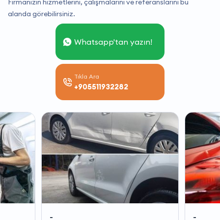
Firmanızın hizmetlerini, çalışmalarını ve referanslarını bu
alanda görebilirsiniz.
Whatsapp'tan yazın!
Tıkla Ara
+905511932282
-
-