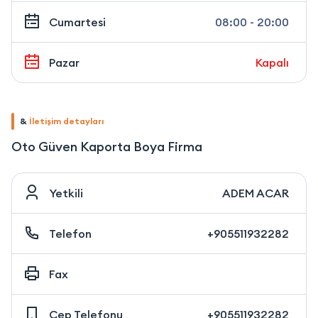
Cumartesi
08:00 - 20:00
Pazar
Kapalı
&
İletişim detayları
Oto Güven Kaporta Boya Firma
Yetkili
ADEM ACAR
Telefon
+905511932282
Fax
Cep Telefonu
+905511932282