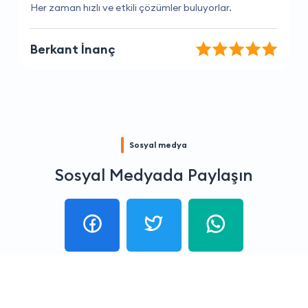
Kesinlikle buradan hizmet almalısınız.
Lara Özdemir
Sosyal medya
Sosyal Medyada Paylaşın