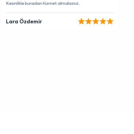
Müşteri hizmetlerinden çok memnun kaldım
Pelin Bülent