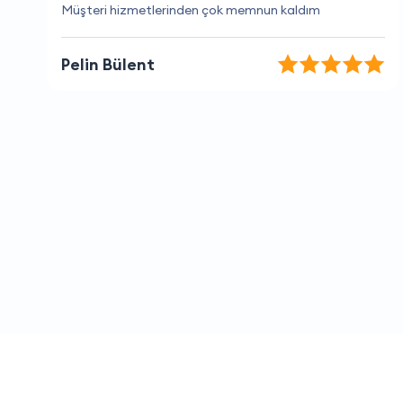
Her zaman hızlı ve etkili çözümler buluyorlar.
Berkant İnanç