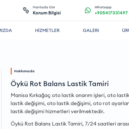
Haritada Gör
Whatsapp
Konum Bilgisi
+905417331497
MIZDA
HİZMETLER
GALERI
ÜR
Hakkımızda
Öykü Rot Balans Lastik Tamiri
Manisa Kırkağaç oto lastik onarım işleri, oto last
lastik değişimi, oto lastik değişimi, oto rot ayar
lastik değişimi hizmetleri verilmektedir.
Öykü Rot Balans Lastik Tamiri, 7/24 saatleri ara