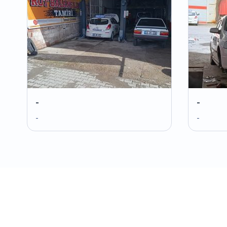
-
-
-
-