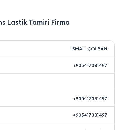
s Lastik Tamiri Firma
İSMAİL ÇOLBAN
+905417331497
+905417331497
+905417331497