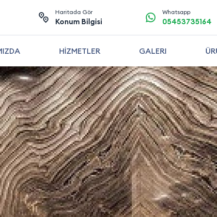
Haritada Gör
Whatsapp
Konum Bilgisi
05453735164
MIZDA
HİZMETLER
GALERI
ÜR