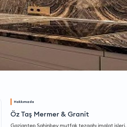
Hakkımızda
Öz Taş Mermer & Granit
Gaziantep Şahinbey mutfak tezgahı imalat işleri, 