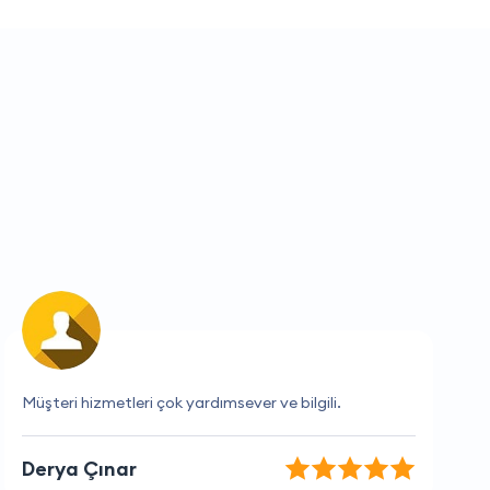
Sizinle çalışmak gerçekten çok keyifli.
Ege Yazıcı