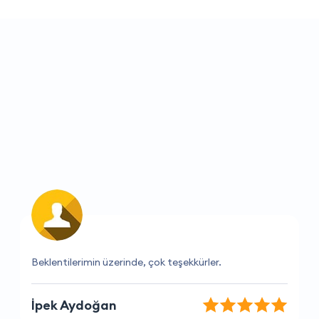
Müşteri hizmetleri çok yardımsever ve bilgili.
Derya Çınar