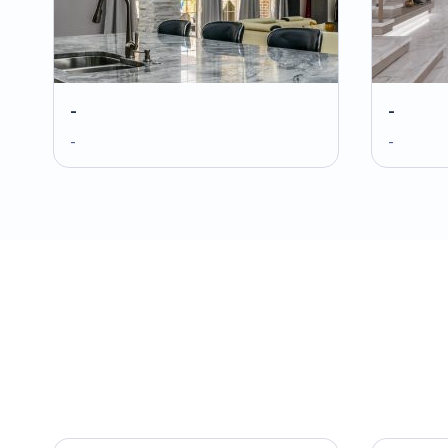
-
-
-
-