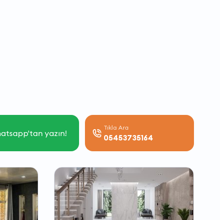
Tıkla Ara
atsapp'tan yazın!
05453735164