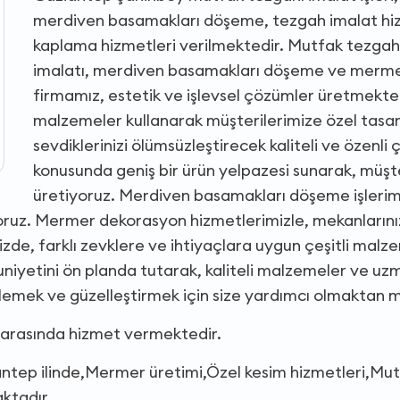
merdiven basamakları döşeme, tezgah imalat hi
kaplama hizmetleri verilmektedir. Mutfak tezgahı
imalatı, merdiven basamakları döşeme ve mermer 
firmamız, estetik ve işlevsel çözümler üretmekted
malzemeler kullanarak müşterilerimize özel tasar
sevdiklerinizi ölümsüzleştirecek kaliteli ve özenli
konusunda geniş bir ürün yelpazesi sunarak, müşte
üretiyoruz. Merdiven basamakları döşeme işlerim
uyoruz. Mermer dekorasyon hizmetlerimizle, mekanları
de, farklı zevklere ve ihtiyaçlara uygun çeşitli malze
yetini ön planda tutarak, kaliteli malzemeler ve uzman
nilemek ve güzelleştirmek için size yardımcı olmaktan
 arasında hizmet vermektedir.
antep ilinde,Mermer üretimi,Özel kesim hizmetleri,M
ktadır.